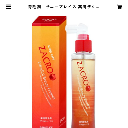
育毛剤 サニープレイス 薬用ザクロ
ーペリ | コアフュール・まつお onli
ne